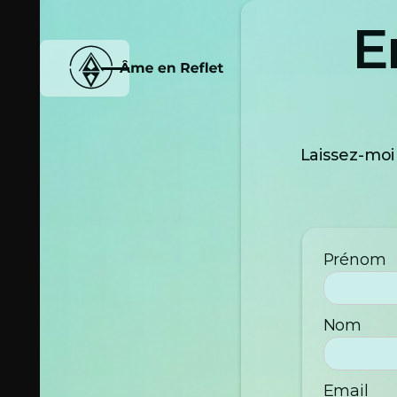
E
Ce site utilise des cookies uniquement pour amélior
partagées ni revendues à des tiers.
Voir politique d
Laissez-moi
Accepter
Refuser
Accepter
Refuser
Prénom
Nom
Email