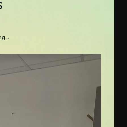
s
g...