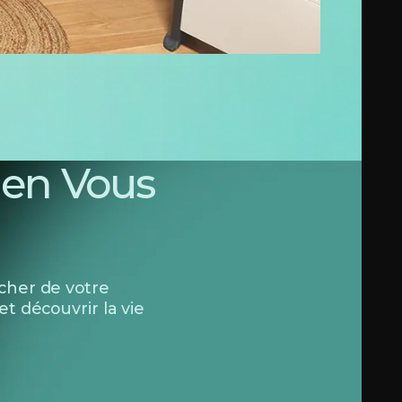
r en Vous
acher de votre
t découvrir la vie