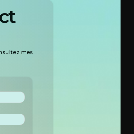
ct
stent strictement confidentielles et ne sont jamais
onsultez mes